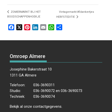
ZOMERMARKT BIJ HET
Vintagemarkt Afdankertjes
BOODSCHAPPENHOEKJE
HERFSTEDITIE
F
X
P
L
E
W
D
a
i
i
m
h
e
c
n
n
a
a
l
e
t
k
i
t
e
b
e
e
l
s
n
Omroep Almere
o
r
d
A
o
e
I
p
k
s
n
p
Josephine Bakerstraat 10
t
1311 GA Almere
Telefoon:
036-3690311
Studio:
036-3690072 en 036-3690073
Techniek:
036-3690074
Bekijk al onze
contactgegevens
.