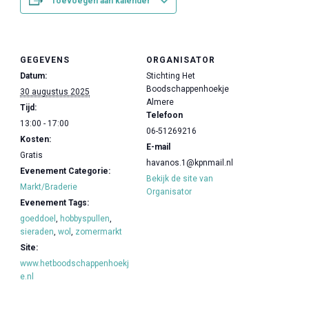
Toevoegen aan kalender
GEGEVENS
ORGANISATOR
Datum:
Stichting Het
Boodschappenhoekje
30 augustus 2025
Almere
Tijd:
Telefoon
13:00 - 17:00
06-51269216
Kosten:
E-mail
Gratis
havanos.1@kpnmail.nl
Evenement Categorie:
Bekijk de site van
Markt/Braderie
Organisator
Evenement Tags:
goeddoel
,
hobbyspullen
,
sieraden
,
wol
,
zomermarkt
Site:
www.hetboodschappenhoekj
e.nl