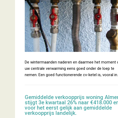
De wintermaanden naderen en daarmee het moment
uw centrale verwarming eens goed onder de loep te
nemen. Een goed functionerende cv-ketel is, vooral in
Gemiddelde verkoopprijs woning Alme
stijgt 3e kwartaal 26% naar €418.000 en
voor het eerst gelijk aan gemiddelde
verkoopprijs landelijk.