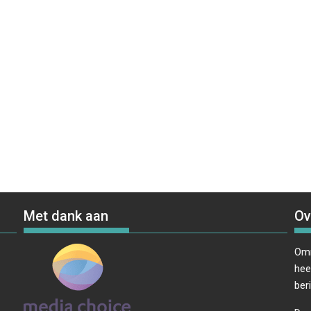
Met dank aan
Ov
Omr
hee
ber