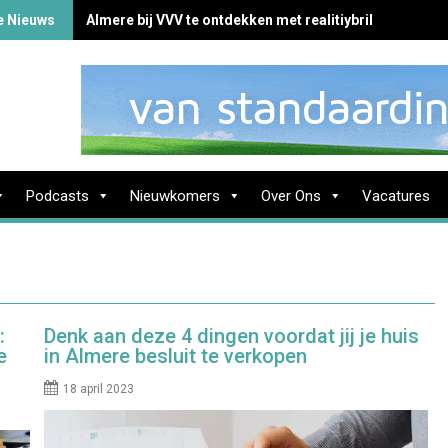
e Nieuws
Almere bij VVV te ontdekken met realitiybril
Podcasts
Nieuwkomers
Over Ons
Vacatures
:
Denk aan deze 4 dingen voordat jij je huis
e
in Almere besluit te verkopen
18 april 2023