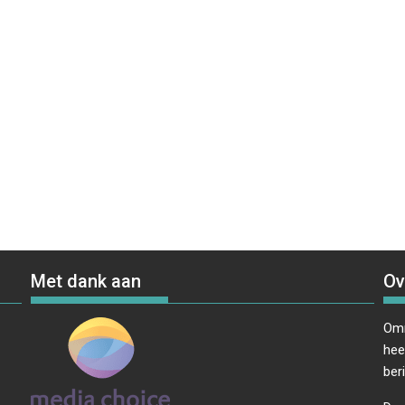
Met dank aan
Ov
Omr
hee
ber