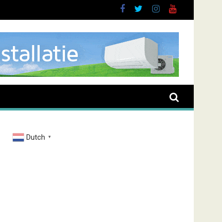
oussen
Dutch
▼