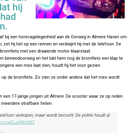
at hij
 had
n.
 af bij een horecagelegenheid aan de Oorweg in Almere Haven om
en, zet hij het op een rennen en verdwijnt hij met de telefoon. De
n bromfiets met een draaiende motor klaarstaat.
en binnendoorweg en het lukt hem nog de bromfiets een klap te
ngens een mes laat zien, houdt hij het voor gezien.
o op de bromfiets. Zo zien ze onder andere dat het mes wordt
 een 17-jarige jongen uit Almere. De scooter waar ze op reden
meerdere strafbare feiten.
 telefoon verkopen, maar wordt beroofd. De politie houdt al
/t.co/wELuHRkOM3