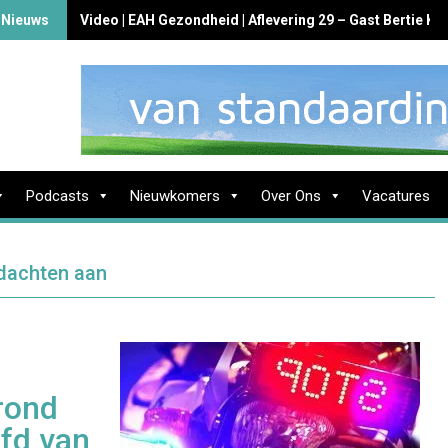
 Nieuws
Video | EAH Gezondheid | Aflevering 29 – Gast Bertie K
Podcasts
Nieuwkomers
Over Ons
Vacatures
rdachten aan
rond
ofd van