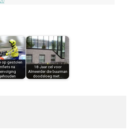
020
e op gestolen
mfiets na
18 Jaar cel voor
ervolging
Almeerder die buurman
gehouden
doodsloeg met…