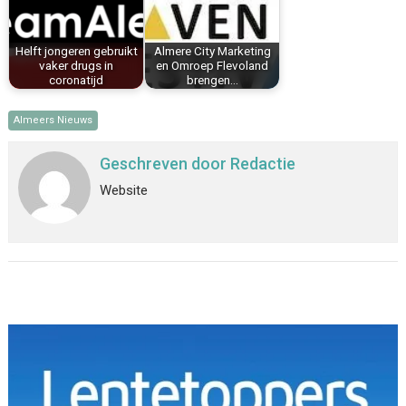
Helft jongeren gebruikt
Almere City Marketing
vaker drugs in
en Omroep Flevoland
coronatijd
brengen…
Almeers Nieuws
Geschreven door
Redactie
Website