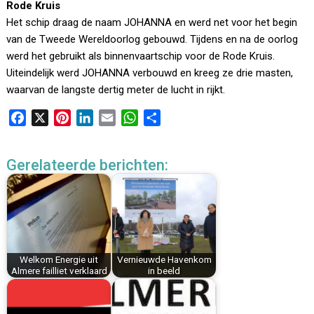
Rode Kruis
Het schip draag de naam JOHANNA en werd net voor het begin
van de Tweede Wereldoorlog gebouwd. Tijdens en na de oorlog
werd het gebruikt als binnenvaartschip voor de Rode Kruis.
Uiteindelijk werd JOHANNA verbouwd en kreeg ze drie masten,
waarvan de langste dertig meter de lucht in rijkt.
F
X
P
L
E
W
D
a
i
i
m
h
e
c
n
n
a
a
l
Gerelateerde berichten:
e
t
k
i
t
e
b
e
e
l
s
n
o
r
d
A
o
e
I
p
k
s
n
p
t
Welkom Energie uit
Vernieuwde Havenkom
Almere failliet verklaard
in beeld