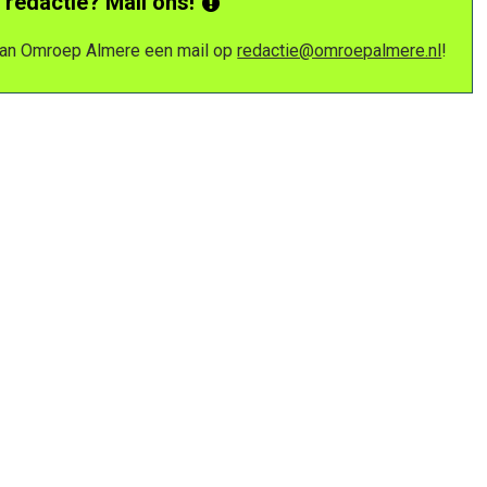
 redactie? Mail ons!
 van Omroep Almere een mail op
redactie@omroepalmere.nl
!