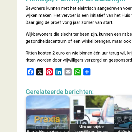
Bewoners kunnen met het elektrisch aangedreven voertui
wijken maken. Het vervoer is een initiatief van het Huis
Daar ging de proef vorig jaar zomer van start.
Wijkbewoners die slecht ter been zijn, kunnen een rit be
gezondheidscentrum of een winkel brengen, maar ook na
Ritten kosten 2 euro en wie binnen één uur terug wil, kr
ritten worden door vrijwilligers verzorgd en gesponso
F
X
P
L
E
W
D
a
i
i
m
h
e
c
n
n
a
a
l
Gerelateerde berichten:
e
t
k
i
t
e
b
e
e
l
s
n
o
r
d
A
o
e
I
p
k
s
n
p
Slim autorijden:
t
Praxis Almere Haven: de
financiële opties voor
AllGo is