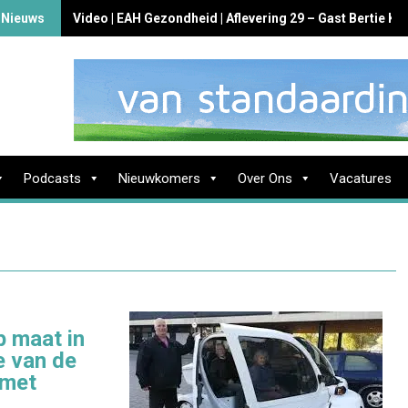
 Nieuws
Video | EAH Gezondheid | Aflevering 29 – Gast Bertie K
Podcasts
Nieuwkomers
Over Ons
Vacatures
p maat in
e van de
 met