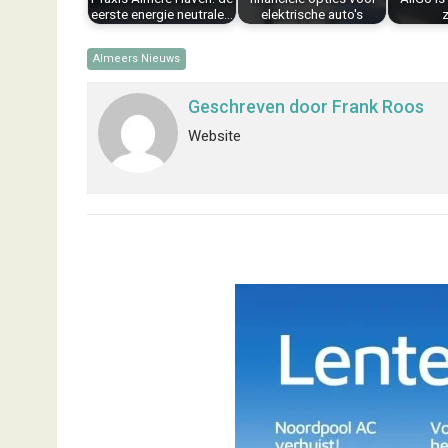
eerste energie neutrale…
elektrische auto's
Almeers Nieuws
Geschreven door
Frank Roos
Website