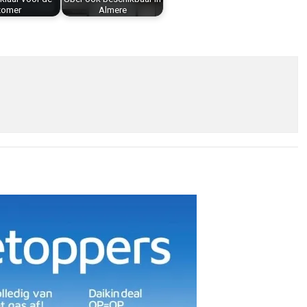
zomer
Almere