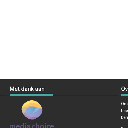
Met dank aan
Ov
Omr
hee
ber