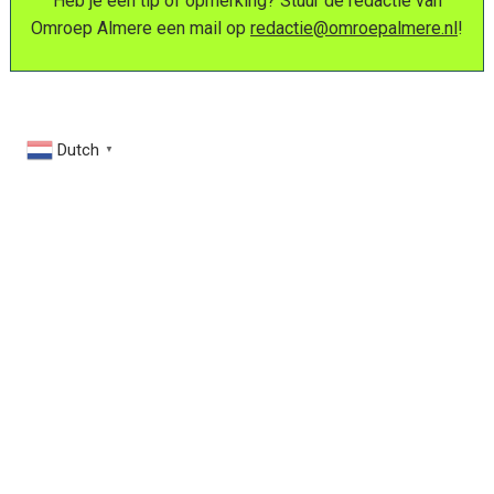
Heb je een tip of opmerking? Stuur de redactie van
Omroep Almere een mail op
redactie@omroepalmere.nl
!
Dutch
▼