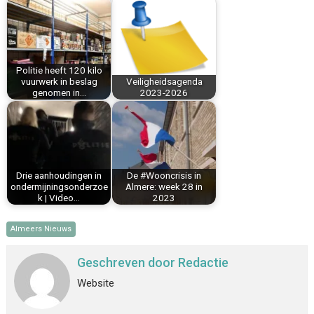
b
e
e
l
s
n
o
r
d
A
o
e
I
p
k
s
n
p
Politie heeft 120 kilo
t
vuurwerk in beslag
Veiligheidsagenda
genomen in…
2023-2026
Drie aanhoudingen in
De #Wooncrisis in
ondermijningsonderzoe
Almere: week 28 in
k | Video…
2023
Almeers Nieuws
Geschreven door
Redactie
Website