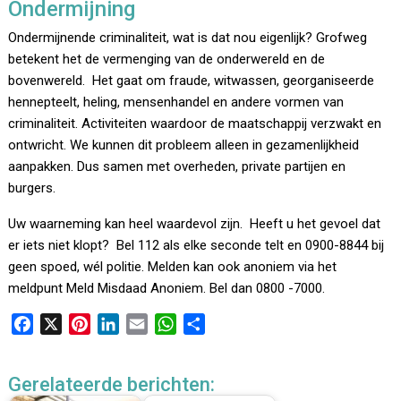
Ondermijning
Ondermijnende criminaliteit, wat is dat nou eigenlijk? Grofweg
betekent het de vermenging van de onderwereld en de
bovenwereld. Het gaat om fraude, witwassen, georganiseerde
hennepteelt, heling, mensenhandel en andere vormen van
criminaliteit. Activiteiten waardoor de maatschappij verzwakt en
ontwricht. We kunnen dit probleem alleen in gezamenlijkheid
aanpakken. Dus samen met overheden, private partijen en
burgers.
Uw waarneming kan heel waardevol zijn. Heeft u het gevoel dat
er iets niet klopt? Bel 112 als elke seconde telt en 0900-8844 bij
geen spoed, wél politie. Melden kan ook anoniem via het
meldpunt Meld Misdaad Anoniem. Bel dan 0800 -7000.
F
X
P
L
E
W
D
a
i
i
m
h
e
c
n
n
a
a
l
Gerelateerde berichten:
e
t
k
i
t
e