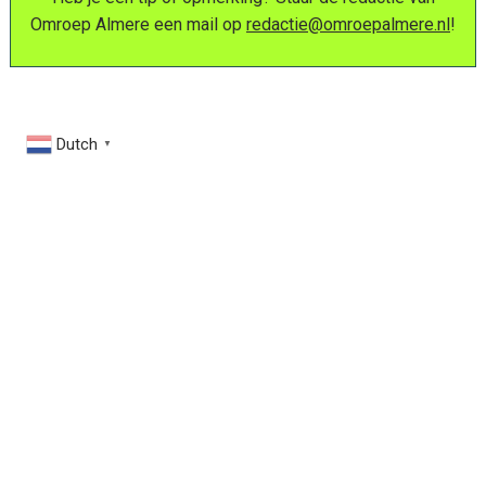
Omroep Almere een mail op
redactie@omroepalmere.nl
!
Dutch
▼