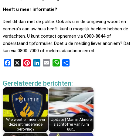
Heeft u meer informatie?
Deel dit dan met de politie. Ook als u in de omgeving woont en
camera’s aan uw huis heeft, kunt u mogelijk beelden hebben de
verdachten. U kunt contact opnemen via 0900-8844 of
onderstaand tipformulier. Doet u de melding liever anoniem? Dat
kan via 0800-7000 of meldmisdaadanoniem.nl.
F
X
P
L
E
W
D
a
i
i
m
h
e
c
n
n
a
a
l
Gerelateerde berichten:
e
t
k
i
t
e
b
e
e
l
s
n
o
r
d
A
o
e
I
p
k
s
n
p
Wie weet er meer over
Update | Man in Almere
t
deze intimiderende
slachtoffer van ruim
beroving?
uur…