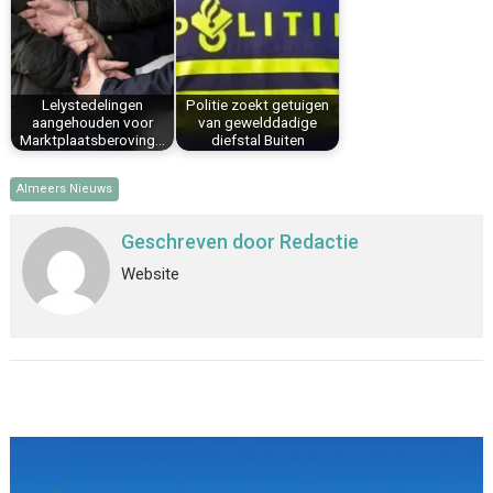
Lelystedelingen
Politie zoekt getuigen
aangehouden voor
van gewelddadige
Marktplaatsberoving…
diefstal Buiten
Almeers Nieuws
Geschreven door
Redactie
Website