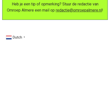
Heb je een tip of opmerking? Stuur de redactie van
Omroep Almere een mail op
redactie@omroepalmere.nl
!
Dutch
▼