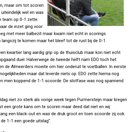
en, maar om tot scoren
uiteindelijk wel en was
jn team op 0-1 zette.
aar de inzet ging voor
loeg met meer balbezit maar kwam niet echt in scorings
angszij te komen maar het bleef tot de rust bij de 0-1.
en kwartier lang aardig grip op de thuisclub maar kon niet echt
ijkopgaand duel. Halverwege de tweede helft nam EDO toch het
den de Almeerders moeite om hier onderuit te voetballen. In eerste
mogelijkheden maar dat leverde niets op. EDO zette hierna nog
 toen men koppend de 1-1 scoorde. De slotfase was nog spannend
ddag niet zo sterk als vorige week tegen Purmersteijn maar kregen
rust een grote kans om te scoren maar deed dat niet en wij
 lang een black-out en was de druk groot en toen scoorde zij ook
 de 1-1 een goede uitslag”.