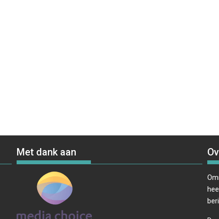
Met dank aan
Ov
Omr
hee
ber