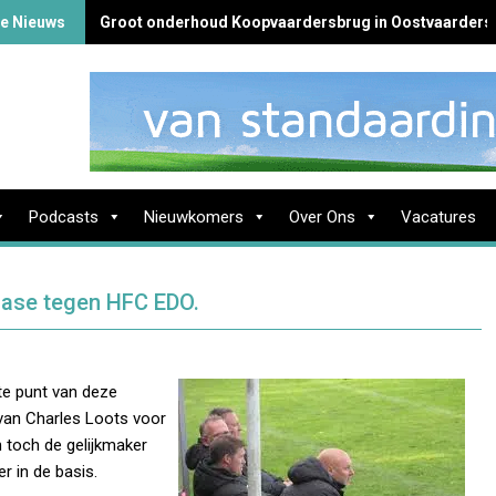
te Nieuws
Groot onderhoud Koopvaardersbrug in Oostvaarders
Podcasts
Nieuwkomers
Over Ons
Vacatures
fase tegen HFC EDO.
te punt van deze
van Charles Loots voor
 toch de gelijkmaker
r in de basis.