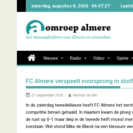
Skip
zaterdag, augustus 8, 2026
04:47:28
Laats
to
content
Nieuws
Radio
Video
Opinie
FC Almere verspeelt voorsprong in slot
27 september 2020
Herman de Wit
In de zaterdag tweedeklasse heeft FC Almere het eers
competitie binnen gehaald. In Haarlem kwam de ploeg 
de rust op 0-1 maar diep in de tweede helft moest men
toestaan. Wel stond Mike de Blieck na een blessure wee