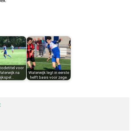
ek.
iodetitel voor
aterwijk na
Waterwijk legt in eerste
ijkspel…
helft basis voor zege.
t