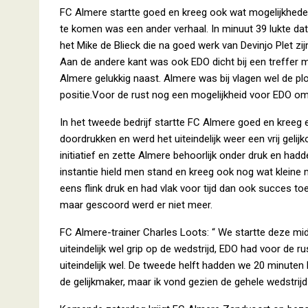
FC Almere startte goed en kreeg ook wat mogelijkhed
te komen was een ander verhaal. In minuut 39 lukte dat 
het Mike de Blieck die na goed werk van Devinjo Plet zi
Aan de andere kant was ook EDO dicht bij een treffer m
Almere gelukkig naast. Almere was bij vlagen wel de p
positie.Voor de rust nog een mogelijkheid voor EDO om l
In het tweede bedrijf startte FC Almere goed en kreeg e
doordrukken en werd het uiteindelijk weer een vrij gel
initiatief en zette Almere behoorlijk onder druk en had
instantie hield men stand en kreeg ook nog wat kleine 
eens flink druk en had vlak voor tijd dan ook succes
maar gescoord werd er niet meer.
FC Almere-trainer Charles Loots: “ We startte deze mi
uiteindelijk wel grip op de wedstrijd, EDO had voor de 
uiteindelijk wel. De tweede helft hadden we 20 minuten
de gelijkmaker, maar ik vond gezien de gehele wedstrijd