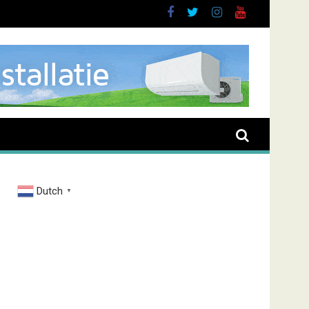
buurt
Dutch
▼