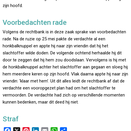
zijn hoofd.
Voorbedachten rade
Volgens de rechtbank is in deze zaak sprake van voorbedachten
rade. Na de ruzie op 25 mei pakte de verdachte al een
honkbalknuppel en appte hij naar zijn vriendin dat hij het
slachtoffer wilde doden. De volgende ochtend herhaalde hij dit
door te zeggen dat hij hem zou doodslaan. Vervolgens is hij met
de honkbalknuppel achter het slachtoffer aan gegaan en sloeg hij
hem meerdere keren op zijn hoofd. Vlak daarna appte hij naar zijn
vriendin: ‘klaar met hem’. Uit dit alles leidt de rechtbank af dat de
verdachte een vooropgezet plan had om het slachtoffer te
vermoorden. De verdachte had zich op verschillende momenten
kunnen bedenken, maar dit deed hij niet.
Straf
F
X
P
L
E
W
D