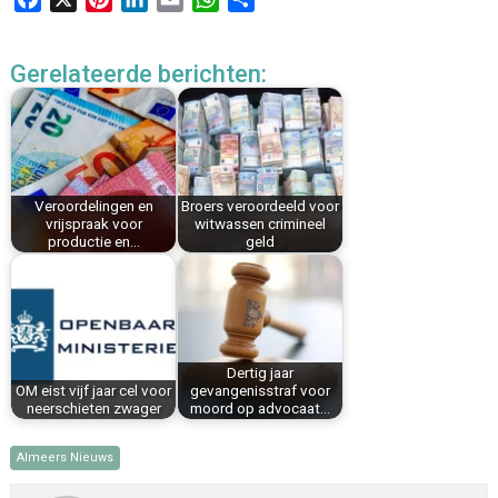
a
i
i
m
h
e
c
n
n
a
a
l
Gerelateerde berichten:
e
t
k
i
t
e
b
e
e
l
s
n
o
r
d
A
o
e
I
p
k
s
n
p
Veroordelingen en
Broers veroordeeld voor
t
vrijspraak voor
witwassen crimineel
productie en…
geld
Dertig jaar
OM eist vijf jaar cel voor
gevangenisstraf voor
neerschieten zwager
moord op advocaat…
Almeers Nieuws