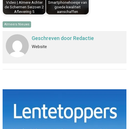
Video | Almere Achter
Smartphonehoesje van
de Schermen Seizoen 2
goede kwaliteit
Aflevering 5
aanschaffen
Almeers Nieuws
Geschreven door
Redactie
Website