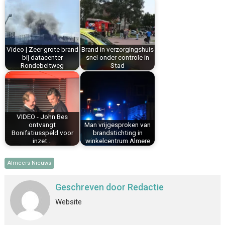
b
e
e
l
s
n
o
r
d
A
o
e
I
p
k
s
n
p
Video | Zeer grote brand
Brand in verzorgingshuis
t
bij datacenter
snel onder controle in
Rondebeltweg
Stad
VIDEO - John Bes
ontvangt
Man vrijgesproken van
Bonifatiusspeld voor
brandstichting in
inzet…
winkelcentrum Almere
Almeers Nieuws
Geschreven door
Redactie
Website