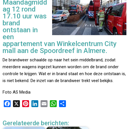
Maandagmidd
ag 12 rond
17.10 uur was
brand
ontstaan in
een
appartement van Winkelcentrum City
mall aan de Spoordreef in Almere.
De brandweer schaalde op naar het sein middelbrand, zodat
meerdere wagens ingezet kunnen worden om de brand onder
controle te krijgen. Wat er in brand staat en hoe deze ontstaan is,
is niet bekend. De inzet van de brandweer trekt veel bekijks.
Foto AS Media
F
X
P
L
E
W
D
a
i
i
m
h
e
c
n
n
a
a
l
Gerelateerde berichten:
e
t
k
i
t
e