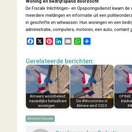
Woning en bedrijfspand doorzocht
De Fiscale Inlichtingen- en Opsporingsdienst kwam de 
meerdere meldingen en informatie uit een politieonde
in geschrifte en witwassen. Hun woningen en een bedri
administratie, computers, motoren, een auto, contant 
F
X
P
L
E
W
D
a
i
i
m
h
e
c
n
n
a
a
l
Gerelateerde berichten:
e
t
k
i
t
e
b
e
e
l
s
n
o
r
d
A
o
e
I
p
k
s
n
p
Almeers woonbeleid:
OPINIE:
t
nauwelijks betaalbare
De #Wooncrisis in
keuke
woningen…
Almere eind 2023
#A
Almeers Nieuws