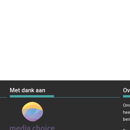
Met dank aan
Ov
Omr
hee
ber