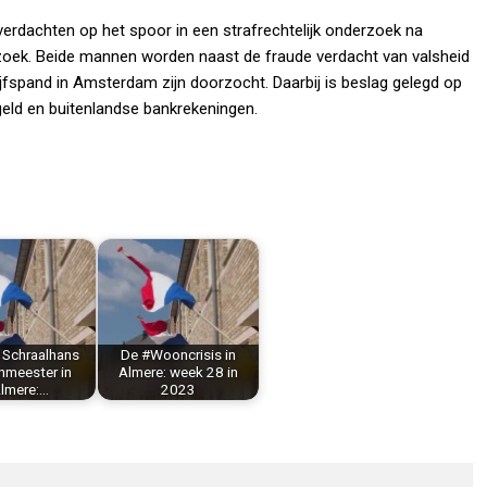
verdachten op het spoor in een strafrechtelijk onderzoek na
rzoek. Beide mannen worden naast de fraude verdacht van valsheid
jfspand in Amsterdam zijn doorzocht. Daarbij is beslag gelegd op
geld en buitenlandse bankrekeningen.
 Schraalhans
De #Wooncrisis in
nmeester in
Almere: week 28 in
lmere:…
2023