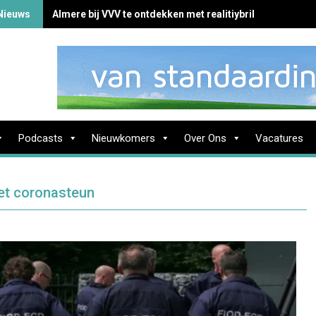
Nieuws
Almere bij VVV te ontdekken met realitiybril
Podcasts
Nieuwkomers
Over Ons
Vacatures
et coronasteun