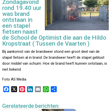
Zondagavond
rond 19.40 uur
was brand
ontstaan in
een stapel
fietsen naast
de School de Optimist die aan de Hildo
Kropstraat ( Tussen de Vaarten )
Bij aankomst van de brandweer stond een groot deel van de
stapel fietsen al in brand. De brandweer heeft de stapel geblust
door middel van schuim. Hoe de brand heeft kunnen ontstaan, is
niet bekend.
Foto AS Media
F
X
P
L
E
W
D
a
i
i
m
h
e
c
n
n
a
a
l
Gerelateerde berichten:
e
t
k
i
t
e