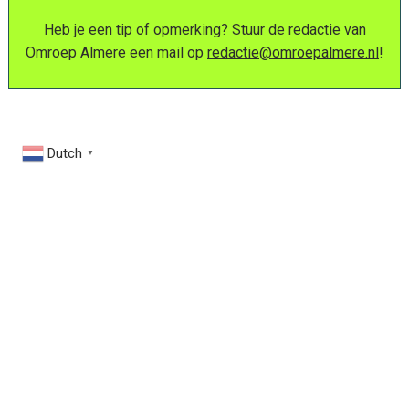
Heb je een tip of opmerking? Stuur de redactie van
Omroep Almere een mail op
redactie@omroepalmere.nl
!
Dutch
▼