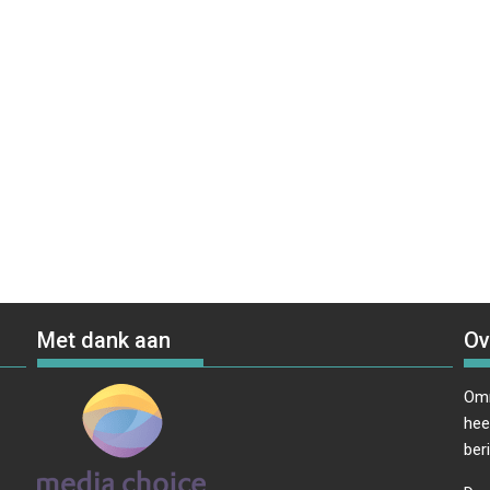
Met dank aan
Ov
Omr
hee
ber