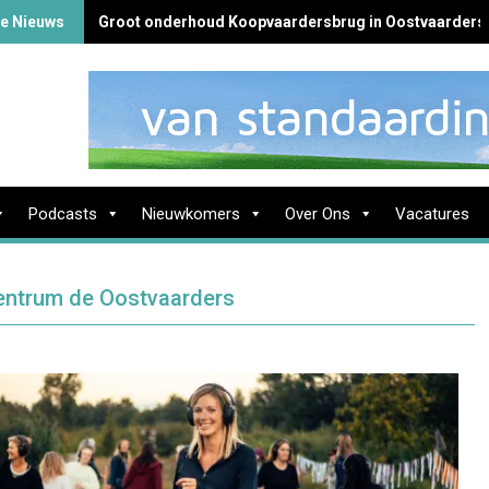
te Nieuws
Groot onderhoud Koopvaardersbrug in Oostvaarders
Podcasts
Nieuwkomers
Over Ons
Vacatures
centrum de Oostvaarders