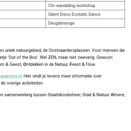
Chi-wandeling workshop
Silent Disco Ecstatic Dance
Deugdenyoga
en uniek natuurgebied, de Oostvaardersplassen. Voor mensen die
beetje ‘Out of the Box’. Wel ZEN, maar niet zweverig. Gewoon
am & Geest,
O
ntdekken in de Natuur,
F
eest & Flow
vpalmere.nl
. Hier vindt je tevens meer informatie over
e overige activiteiten.
en samenwerking tussen Staatsbosbeheer, Stad & Natuur Almere,