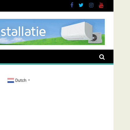
buurt
Dutch
▼