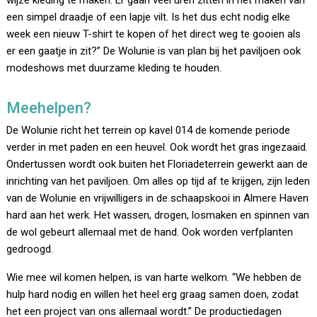
wijze kleding te maken. Er gaan veel uren zitten in het maken van
een simpel draadje of een lapje vilt. Is het dus echt nodig elke
week een nieuw T-shirt te kopen of het direct weg te gooien als
er een gaatje in zit?” De Wolunie is van plan bij het paviljoen ook
modeshows met duurzame kleding te houden.
Meehelpen?
De Wolunie richt het terrein op kavel 014 de komende periode
verder in met paden en een heuvel. Ook wordt het gras ingezaaid.
Ondertussen wordt ook buiten het Floriadeterrein gewerkt aan de
inrichting van het paviljoen. Om alles op tijd af te krijgen, zijn leden
van de Wolunie en vrijwilligers in de schaapskooi in Almere Haven
hard aan het werk. Het wassen, drogen, losmaken en spinnen van
de wol gebeurt allemaal met de hand. Ook worden verfplanten
gedroogd.
Wie mee wil komen helpen, is van harte welkom. “We hebben de
hulp hard nodig en willen het heel erg graag samen doen, zodat
het een project van ons allemaal wordt.” De productiedagen