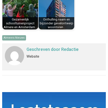
Gezamenlijk
Onthulling naam en
schooltuinenproject
bijzonder gevelontwerp
Almere en Amsterdam…
woontoren…
Almeers Nieuws
Geschreven door
Redactie
Website