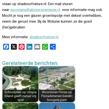
staan op shadesofnature.nl. Een mail sturen
naar
secretaris@almeersewolunie.nl
voor informatie mag ook.
Mocht je nog een glazen groentepotje met deksel overhebben,
neem die gerust mee. Bij de Wolunie kunnen ze die goed
(her)gebruiken.
Meer informatie:
shadesofnature.nl
F
X
P
L
E
W
D
a
i
i
m
h
e
c
n
n
a
a
l
Gerelateerde berichten:
e
t
k
i
t
e
b
e
e
l
s
n
o
r
d
A
o
e
I
p
k
s
n
p
Schoolplein op Utopia
Woontoren Flores op
t
Eiland geeft natuur vrij
Floriadeterrein bereikt
spel
hoogste punt