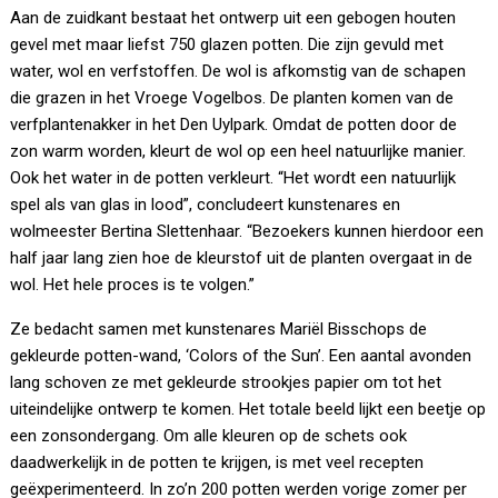
Aan de zuidkant bestaat het ontwerp uit een gebogen houten
gevel met maar liefst 750 glazen potten. Die zijn gevuld met
water, wol en verfstoffen. De wol is afkomstig van de schapen
die grazen in het Vroege Vogelbos. De planten komen van de
verfplantenakker in het Den Uylpark. Omdat de potten door de
zon warm worden, kleurt de wol op een heel natuurlijke manier.
Ook het water in de potten verkleurt. “Het wordt een natuurlijk
spel als van glas in lood”, concludeert kunstenares en
wolmeester Bertina Slettenhaar. “Bezoekers kunnen hierdoor een
half jaar lang zien hoe de kleurstof uit de planten overgaat in de
wol. Het hele proces is te volgen.”
Ze bedacht samen met kunstenares Mariël Bisschops de
gekleurde potten-wand, ‘Colors of the Sun’. Een aantal avonden
lang schoven ze met gekleurde strookjes papier om tot het
uiteindelijke ontwerp te komen. Het totale beeld lijkt een beetje op
een zonsondergang. Om alle kleuren op de schets ook
daadwerkelijk in de potten te krijgen, is met veel recepten
geëxperimenteerd. In zo’n 200 potten werden vorige zomer per