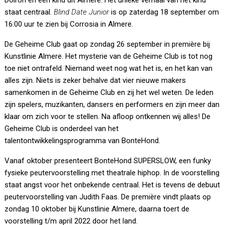
Dolron en een kind uit Almere. Het unieke verhaal van het kind
staat centraal.
Blind Date Junior
is op zaterdag 18 september om
16:00 uur te zien bij Corrosia in Almere.
De Geheime Club gaat op zondag 26 september in première bij
Kunstlinie Almere. Het mysterie van de Geheime Club is tot nog
toe niet ontrafeld. Niemand weet nog wat het is, en het kan van
alles zijn. Niets is zeker behalve dat vier nieuwe makers
samenkomen in de Geheime Club en zij het wel weten. De leden
zijn spelers, muzikanten, dansers en performers en zijn meer dan
klaar om zich voor te stellen. Na afloop ontkennen wij alles! De
Geheime Club is onderdeel van het
talentontwikkelingsprogramma van BonteHond.
Vanaf oktober presenteert BonteHond SUPERSLOW, een funky
fysieke peutervoorstelling met theatrale hiphop. In de voorstelling
staat angst voor het onbekende centraal. Het is tevens de debuut
peutervoorstelling van Judith Faas. De première vindt plaats op
zondag 10 oktober bij Kunstlinie Almere, daarna toert de
voorstelling t/m april 2022 door het land.