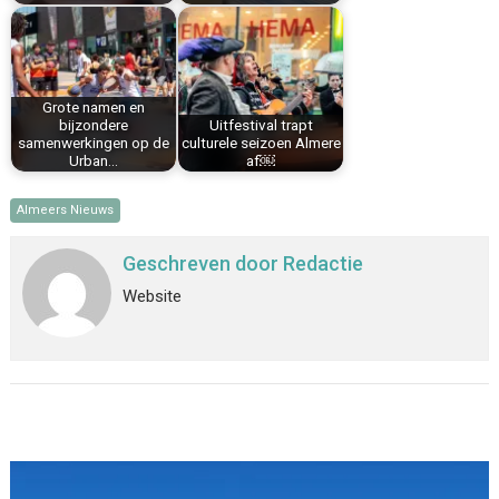
Grote namen en
bijzondere
Uitfestival trapt
samenwerkingen op de
culturele seizoen Almere
Urban…
af￼
Almeers Nieuws
Geschreven door
Redactie
Website