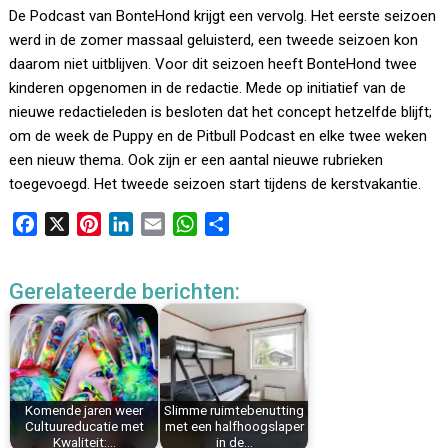
De Podcast van BonteHond krijgt een vervolg. Het eerste seizoen
werd in de zomer massaal geluisterd, een tweede seizoen kon
daarom niet uitblijven. Voor dit seizoen heeft BonteHond twee
kinderen opgenomen in de redactie. Mede op initiatief van de
nieuwe redactieleden is besloten dat het concept hetzelfde blijft;
om de week de Puppy en de Pitbull Podcast en elke twee weken
een nieuw thema. Ook zijn er een aantal nieuwe rubrieken
toegevoegd. Het tweede seizoen start tijdens de kerstvakantie.
F
X
P
L
E
W
D
a
i
i
m
h
e
c
n
n
a
a
l
Gerelateerde berichten:
e
t
k
i
t
e
b
e
e
l
s
n
o
r
d
A
o
e
I
p
k
s
n
p
Komende jaren weer
Slimme ruimtebenutting
t
Cultuureducatie met
met een halfhoogslaper
Kwaliteit:…
in de…