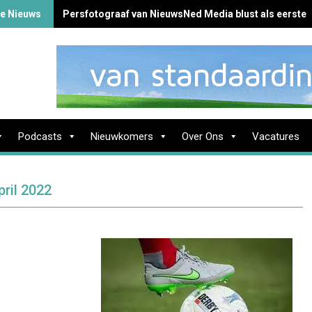
te Nieuws
Persfotograaf van NieuwsNed Media blust als eerste 
Podcasts
Nieuwkomers
Over Ons
Vacatures
ril 2022