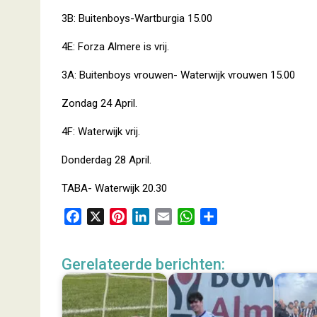
3B: Buitenboys-Wartburgia 15.00
4E: Forza Almere is vrij.
3A: Buitenboys vrouwen- Waterwijk vrouwen 15.00
Zondag 24 April.
4F: Waterwijk vrij.
Donderdag 28 April.
TABA- Waterwijk 20.30
F
X
P
L
E
W
D
a
i
i
m
h
e
c
n
n
a
a
l
Gerelateerde berichten:
e
t
k
i
t
e
b
e
e
l
s
n
o
r
d
A