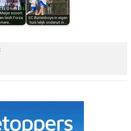
Meijer scoort
 en leidt Forza
SC Buitenboys in eigen
lmere…
huis lelijk onderuit in…
t