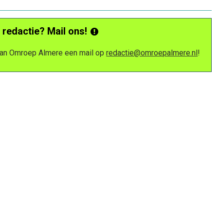
 redactie? Mail ons!
 van Omroep Almere een mail op
redactie@omroepalmere.nl
!