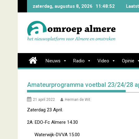
Skip
zaterdag, augustus 8, 2026
11:48:53
Laats
to
content
Nieuws
Radio
Video
Opinie
Amateurprogramma voetbal 23/24/28 ap
21 april 2022
Herman de Wit
Zaterdag 23 April.
2A: EDO-Fc Almere 14.30
Waterwijk-DVVA 15.00