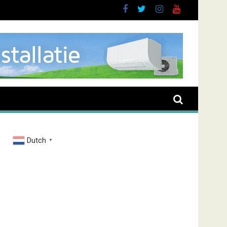
brand Zenderstraat
Dutch
▼