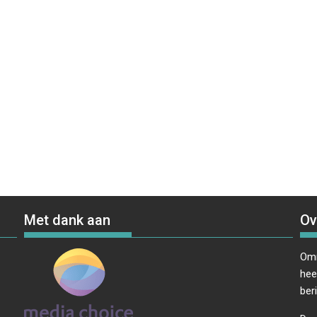
Met dank aan
Ov
Omr
hee
ber