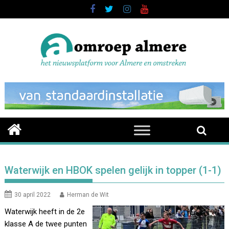
Skip
to
content
Waterwijk en HBOK spelen gelijk in topper (1-1)
30 april 2022
Herman de Wit
Waterwijk heeft in de 2e
klasse A de twee punten