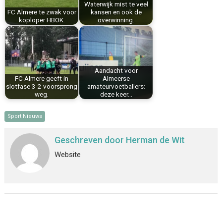
Waterwijk mist te veel
t
FC Almere te zwak voor
kansen en ook de
koploper HBOK.
overwinning.
Aandacht voor
FC Almere geeft in
Almeerse
slotfase 3-2 voorsprong
amateurvoetballers:
weg.
deze keer…
Sport Nieuws
Geschreven door
Herman de Wit
Website