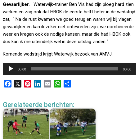
Gevaarlijker.
Waterwijk-trainer Ben Vis had zijn ploeg hard zien
werken en zag ook dat HBOK de eerste helft beter in de wedstrijd
zat, “ Na de rust kwamen we goed terug en waren wij bij vlagen
gevaarlijker en kan ik zeker niet ontevreden zijn, we combineerde
weer en kregen ook de nodige kansen, maar die had HBOK ook
dus kan ik me uiteindelijk wel in deze uitslag vinden “.
Komende wedstrijd krijgt Waterwijk bezoek van AMVJ.
Audiospeler
00:00
00:00
F
X
P
L
E
W
D
a
i
i
m
h
e
c
n
n
a
a
l
Gerelateerde berichten:
e
t
k
i
t
e
b
e
e
l
s
n
o
r
d
A
o
e
I
p
k
s
n
p