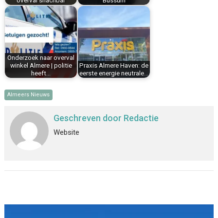
overval snachbar
Bussum
Onderzoek naar overval
winkel Almere | politie
Praxis Almere Haven: de
heeft…
eerste energie neutrale…
Almeers Nieuws
Geschreven door
Redactie
Website