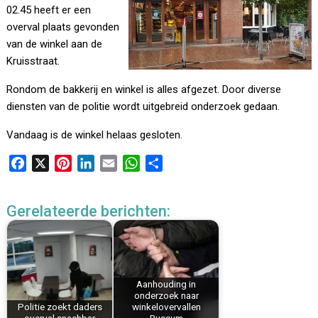
02.45 heeft er een
overval plaats gevonden
van de winkel aan de
Kruisstraat.
Rondom de bakkerij en winkel is alles afgezet. Door diverse
diensten van de politie wordt uitgebreid onderzoek gedaan.
Vandaag is de winkel helaas gesloten.
F
X
P
L
E
W
D
a
i
i
m
h
e
c
n
n
a
a
l
Gerelateerde berichten:
e
t
k
i
t
e
b
e
e
l
s
n
o
r
d
A
o
e
I
p
k
s
n
p
Aanhouding in
onderzoek naar
t
Politie zoekt daders
winkelovervallen