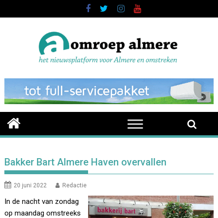
Skip
to
content
Bakker Bart Almere Haven overvallen
20 juni 2022
Redactie
In de nacht van zondag
op maandag omstreeks