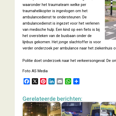
waaronder het traumateam welke per
traumahelikopter is ingevlogen om het
ambulancedienst te ondersteunen. De
ambulancedienst is ingezet voor het verlenen
van medische hulp. Een kind op een fiets is bij
het oversteken van de busbaan onder de
lijnbus gekomen. Het jonge slachtoffer is voor
verder onderzoek per ambulance naar het ziekenhuis o
Politie doet onderzoek naar het verkeersongeval. De om
Foto AS Media
F
X
P
L
E
W
D
a
i
i
m
h
e
c
n
n
a
a
l
Gerelateerde berichten:
e
t
k
i
t
e
b
e
e
l
s
n
o
r
d
A