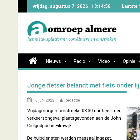
Skip
vrijdag, augustus 7, 2026
13:14:59
Laatste 
to
content
Nieuws
Radio
Video
Opinie
Jonge fietser belandt met fiets onder li
10 juni 2022
Redactie
Vrijdagmorgen omstreeks 08.30 uur heeft een
verkeersongeval plaatsgevonden aan de John
Gielgudpad in Filmwijk
De hulpdiensten werden massaal ingezet,