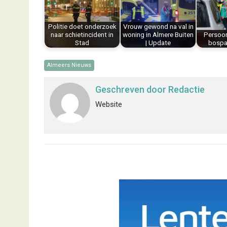
o
e
I
p
k
s
n
p
Politie doet onderzoek
Vrouw gewond na val in
t
naar schietincident in
woning in Almere Buiten
Persoo
Stad
| Update
bospa
Almeers Nieuws
Geschreven door
Redactie
Website