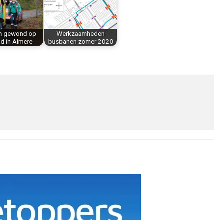
n gewond op
Werkzaamheden
d in Almere
busbanen zomer 2020