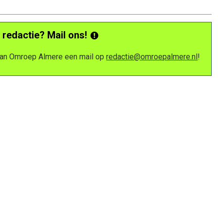
 redactie? Mail ons!
 van Omroep Almere een mail op
redactie@omroepalmere.nl
!