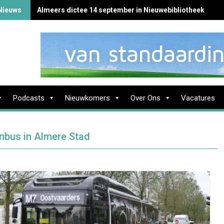
Nieuws
Almeers dictee 14 september in Nieuwebibliotheek
Podcasts
Nieuwkomers
Over Ons
Vacatures
jnbus in Almere Stad