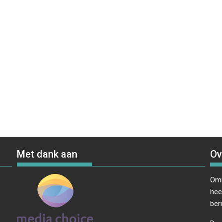
Met dank aan
Ov
Omr
hee
ber