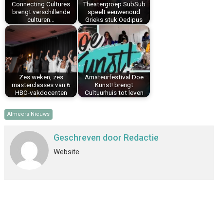
Connecting Cultures
Theatergroep SubSub
t
brengt verschillende
speelt eeuwenoud
culturen…
Grieks stuk Oedipus
Zes weken, zes
Amateurfestival Doe
masterclasses van 6
Kunst! brengt
HBO-vakdocenten
Cultuurhuis tot leven
Almeers Nieuws
Geschreven door
Redactie
Website