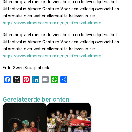
Dit en nog veel meer is te zien, horen en beleven tijdens het
Uitfestival in Almere Centrum Voor een volledig overzicht en
informatie over wat er allemaal te beleven is zie
https://www.almerecentrum.nl/nl/uitfestival-almere
Dit en nog veel meer is te zien, horen en beleven tijdens het
Uitfestival in Almere Centrum Voor een volledig overzicht en
informatie over wat er allemaal te beleven is zie
https://www.almerecentrum.nl/nl/uitfestival-almere
Foto Swen Kraaijenbrink
F
X
P
L
E
W
D
a
i
i
m
h
e
c
n
n
a
a
l
Gerelateerde berichten:
e
t
k
i
t
e
b
e
e
l
s
n
o
r
d
A
o
e
I
p
k
s
n
p