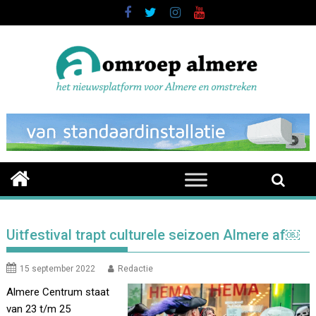
Skip
to
content
Uitfestival trapt culturele seizoen Almere af￼
15 september 2022
Redactie
Almere Centrum staat
van 23 t/m 25