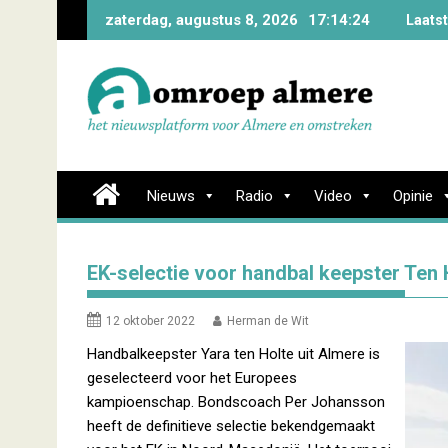
Skip
zaterdag, augustus 8, 2026
17:14:25
Laats
to
content
Nieuws
Radio
Video
Opinie
EK-selectie voor handbal keepster Ten 
12 oktober 2022
Herman de Wit
Handbalkeepster Yara ten Holte uit Almere is
geselecteerd voor het Europees
kampioenschap. Bondscoach Per Johansson
heeft de definitieve selectie bekendgemaakt