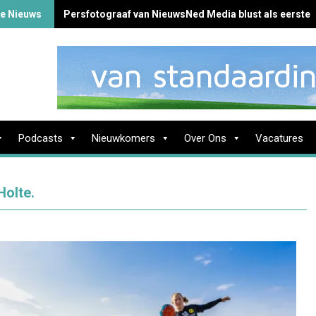
te Nieuws
Persfotograaf van NieuwsNed Media blust als eerste 
Podcasts
Nieuwkomers
Over Ons
Vacatures
Holte.