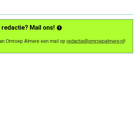
 redactie? Mail ons!
 van Omroep Almere een mail op
redactie@omroepalmere.nl
!