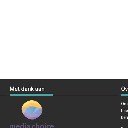
Met dank aan
Ov
Omr
hee
ber