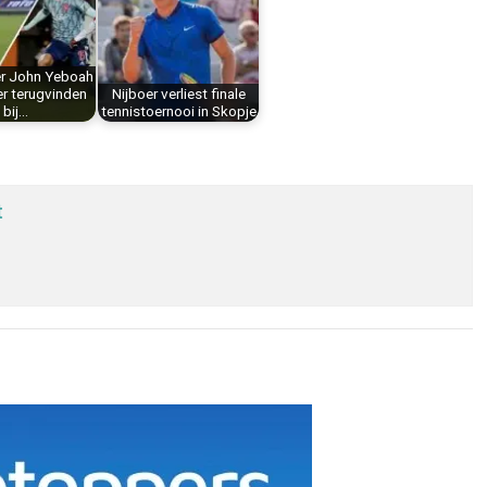
-er John Yeboah
er terugvinden
Nijboer verliest finale
bij…
tennistoernooi in Skopje
t