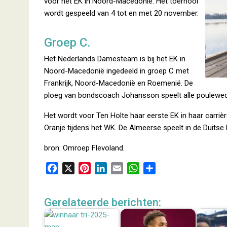
voor het EK in Noord-Macedonië. Het toernooi
wordt gespeeld van 4 tot en met 20 november.
Groep C.
Het Nederlands Damesteam is bij het EK in
Noord-Macedonië ingedeeld in groep C met
Frankrijk, Noord-Macedonië en Roemenië. De
ploeg van bondscoach Johansson speelt alle pouleweds
Het wordt voor Ten Holte haar eerste EK in haar carriè
Oranje tijdens het WK. De Almeerse speelt in de Duitse
bron: Omroep Flevoland.
F
X
P
L
E
W
D
a
i
i
m
h
e
c
n
n
a
a
l
Gerelateerde berichten:
e
t
k
i
t
e
b
e
e
l
s
n