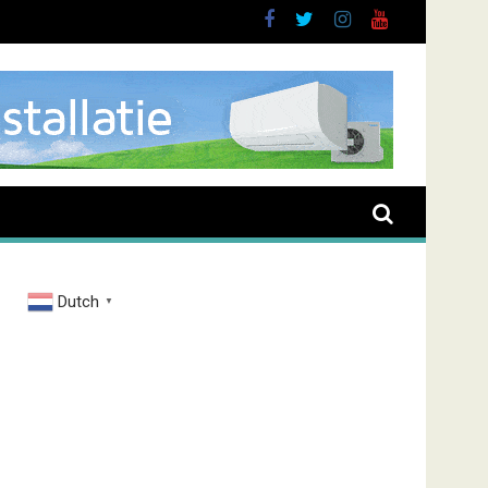
brand Zenderstraat
Dutch
▼