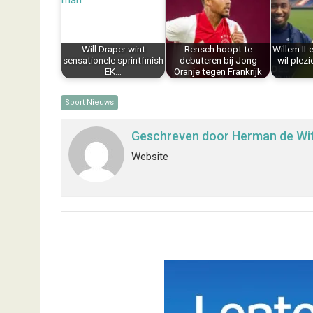
o
r
d
A
o
e
I
p
k
s
n
p
Will Draper wint
Rensch hoopt te
Willem II
t
sensationele sprintfinish
debuteren bij Jong
wil plezi
EK…
Oranje tegen Frankrijk
Sport Nieuws
Geschreven door
Herman de Wi
Website