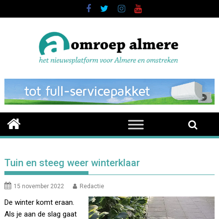
Skip
to
content
Tuin en steeg weer winterklaar
15 november 2022
Redactie
De winter komt eraan.
Als je aan de slag gaat