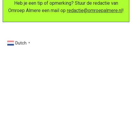
Heb je een tip of opmerking? Stuur de redactie van
Omroep Almere een mail op
redactie@omroepalmere.nl
!
Dutch
▼