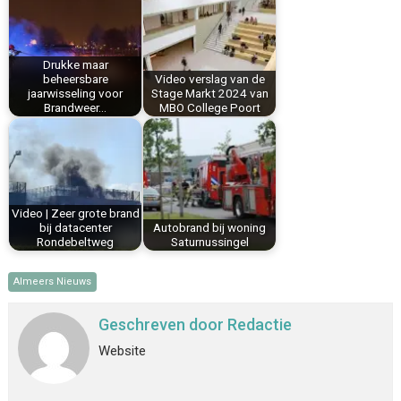
o
r
d
A
o
e
I
p
k
s
n
p
Drukke maar
beheersbare
Video verslag van de
t
jaarwisseling voor
Stage Markt 2024 van
Brandweer…
MBO College Poort
Video | Zeer grote brand
bij datacenter
Autobrand bij woning
Rondebeltweg
Saturnussingel
Almeers Nieuws
Geschreven door
Redactie
Website