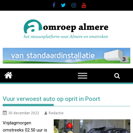
Skip
to
content
Vuur verwoest auto op oprit in Poort
30 december 2022
Redactie
Vrijdagmorgen
omstreeks 02.50 uur is