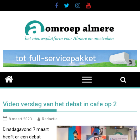
Skip
to
content
Video verslag van het debat in cafe op 2
8 maart 2023
Redactie
Dinsdagavond 7 maart
heeft er een debat