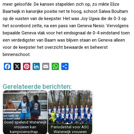
meer geloofde. De kansen stapelden zich op, zo mikte Elize
Baartwijk in kansrijke positie net te hoog, schoot Salwa Boultam
op de vuisten van de keepster. Het was Joy Ugwa die de 0-3 op
het scorebord zette, na een pass van Geneva Nesio. Vervolgens
bepaalde Geneva vlak voor het eindsignaal de 0-4 eindstand toen
een verdedigster van Baarn was blijven staan en Geneva alleen
voor de keepster het overzicht bewaarde en beheerst
binnenschoot.
F
X
P
L
E
W
D
a
i
i
m
h
e
c
n
n
a
a
l
Gerelateerde berichten:
e
t
k
i
t
e
b
e
e
l
s
n
o
r
d
A
o
e
I
p
k
s
n
p
Goed spelend Waterwijk
t
vrouwen kan
Periodetitel voor ASC
kampioenschap…
Waterwijk vrouwen