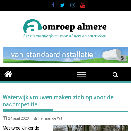
Skip
to
content
Waterwijk vrouwen maken zich op voor de
nacompetitie
24 april 2023
Herman de Wit
Met twee klinkende