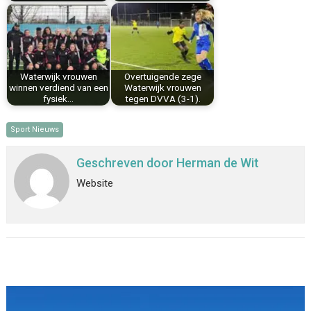
Waterwijk vrouwen
Overtuigende zege
winnen verdiend van een
Waterwijk vrouwen
fysiek…
tegen DVVA (3-1).
Sport Nieuws
Geschreven door
Herman de Wit
Website