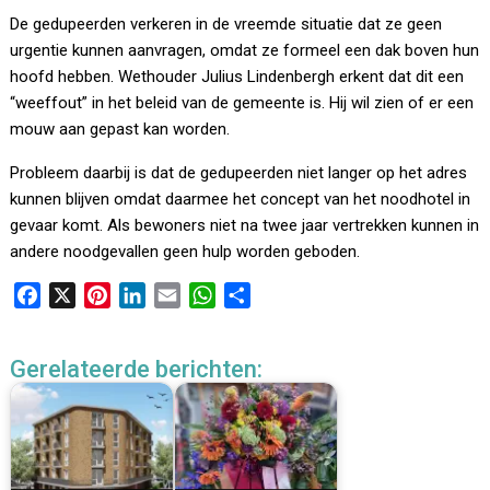
De gedupeerden verkeren in de vreemde situatie dat ze geen
urgentie kunnen aanvragen, omdat ze formeel een dak boven hun
hoofd hebben. Wethouder Julius Lindenbergh erkent dat dit een
“weeffout” in het beleid van de gemeente is. Hij wil zien of er een
mouw aan gepast kan worden.
Probleem daarbij is dat de gedupeerden niet langer op het adres
kunnen blijven omdat daarmee het concept van het noodhotel in
gevaar komt. Als bewoners niet na twee jaar vertrekken kunnen in
andere noodgevallen geen hulp worden geboden.
F
X
P
L
E
W
D
a
i
i
m
h
e
c
n
n
a
a
l
Gerelateerde berichten:
e
t
k
i
t
e
b
e
e
l
s
n
o
r
d
A
o
e
I
p
k
s
n
p