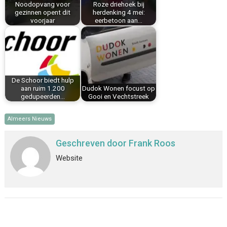
Noodopvang voor
Roze driehoek bij
t
gezinnen opent dit
herdenking 4 mei:
voorjaar
eerbetoon aan…
De Schoor biedt hulp
aan ruim 1.200
Dudok Wonen focust op
gedupeerden…
Gooi en Vechtstreek
Almeers Nieuws
Geschreven door
Frank Roos
Website