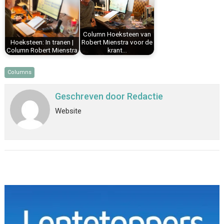
20. Hoeksteen: In tranen 02-01-2023
21. Hoeksteen: Politicus van het Jaar 2022
Column Hoeksteen van
Hoeksteen: In tranen |
Robert Mienstra voor de
22. Hoeksteen: Persvrijheid
Column Robert Mienstra
krant…
23. Hoeksteen: Kluft
Columns
Geschreven door
Redactie
Website