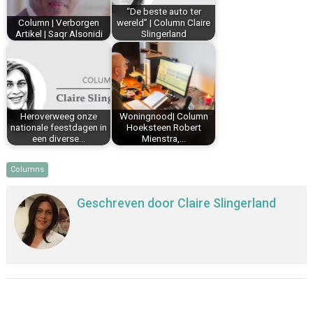
“De beste auto ter
t
Column | Verborgen
wereld” | Column Claire
Artikel | Saqr Alsonidi
Slingerland
Heroverweeg onze
Woningnood| Column
nationale feestdagen in
Hoeksteen Robert
een diverse…
Mienstra,…
Columns
Geschreven door
Claire Slingerland