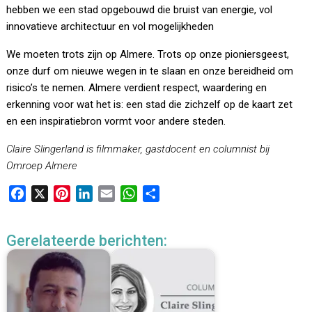
hebben we een stad opgebouwd die bruist van energie, vol
innovatieve architectuur en vol mogelijkheden
We moeten trots zijn op Almere. Trots op onze pioniersgeest,
onze durf om nieuwe wegen in te slaan en onze bereidheid om
risico’s te nemen. Almere verdient respect, waardering en
erkenning voor wat het is: een stad die zichzelf op de kaart zet
en een inspiratiebron vormt voor andere steden.
Claire Slingerland is filmmaker, gastdocent en columnist bij
Omroep Almere
F
X
P
L
E
W
D
a
i
i
m
h
e
c
n
n
a
a
l
Gerelateerde berichten:
e
t
k
i
t
e
b
e
e
l
s
n
o
r
d
A
o
e
I
p
k
s
n
p