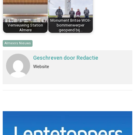
Monument Britse WOII-
Vernieuwing Station
bommenwerper
Almere
geopend bij…
Almeers Nieuws
Geschreven door
Redactie
Website