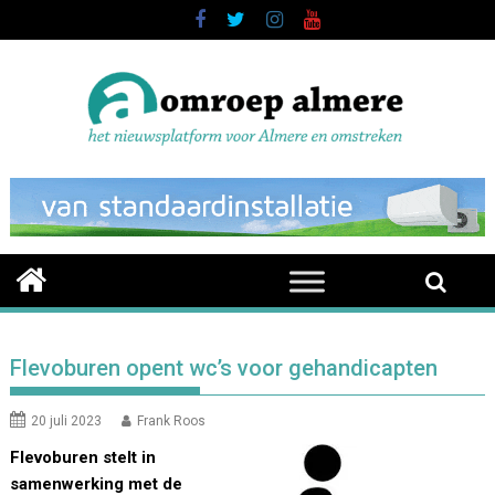
Skip
to
content
Flevoburen opent wc’s voor gehandicapten
20 juli 2023
Frank Roos
Flevoburen stelt in
samenwerking met de