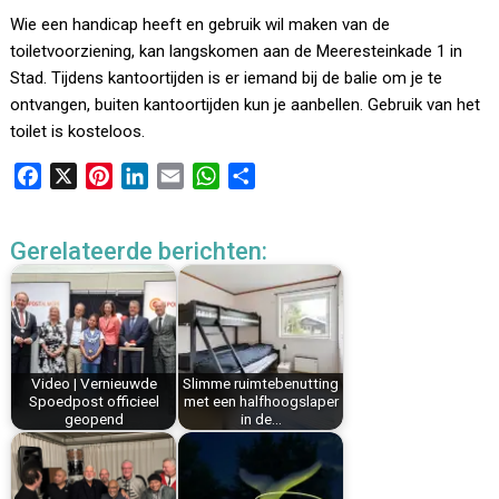
Wie een handicap heeft en gebruik wil maken van de
toiletvoorziening, kan langskomen aan de Meeresteinkade 1 in
Stad. Tijdens kantoortijden is er iemand bij de balie om je te
ontvangen, buiten kantoortijden kun je aanbellen. Gebruik van het
toilet is kosteloos.
F
X
P
L
E
W
D
a
i
i
m
h
e
c
n
n
a
a
l
Gerelateerde berichten:
e
t
k
i
t
e
b
e
e
l
s
n
o
r
d
A
o
e
I
p
k
s
n
p
Video | Vernieuwde
Slimme ruimtebenutting
t
Spoedpost officieel
met een halfhoogslaper
geopend
in de…