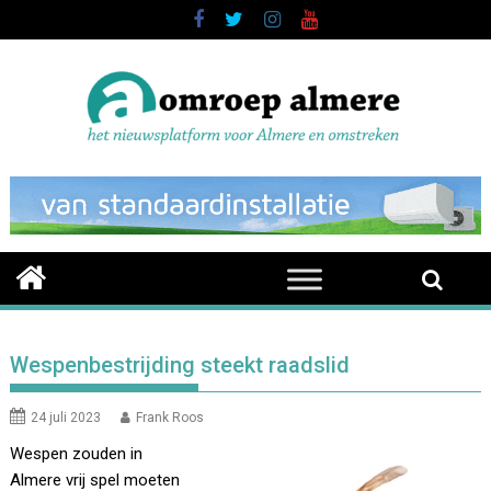
Skip
to
content
Wespenbestrijding steekt raadslid
24 juli 2023
Frank Roos
Wespen zouden in
Almere vrij spel moeten