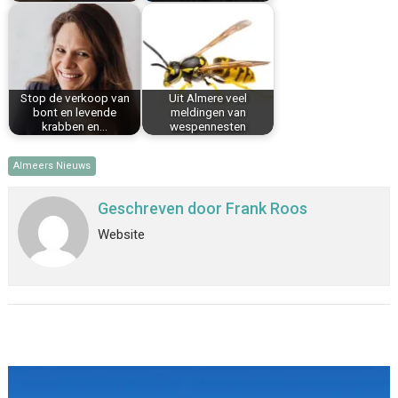
Stop de verkoop van
Uit Almere veel
bont en levende
meldingen van
krabben en…
wespennesten
Almeers Nieuws
Geschreven door
Frank Roos
Website