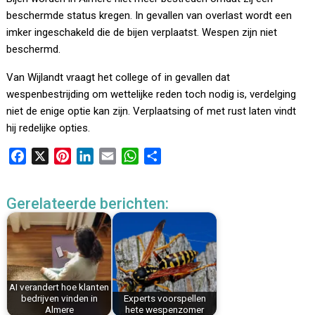
beschermde status kregen. In gevallen van overlast wordt een
imker ingeschakeld die de bijen verplaatst. Wespen zijn niet
beschermd.
Van Wijlandt vraagt het college of in gevallen dat
wespenbestrijding om wettelijke reden toch nodig is, verdelging
niet de enige optie kan zijn. Verplaatsing of met rust laten vindt
hij redelijke opties.
F
X
P
L
E
W
D
a
i
i
m
h
e
c
n
n
a
a
l
Gerelateerde berichten:
e
t
k
i
t
e
b
e
e
l
s
n
o
r
d
A
o
e
I
p
k
s
n
p
AI verandert hoe klanten
t
bedrijven vinden in
Experts voorspellen
Almere
hete wespenzomer