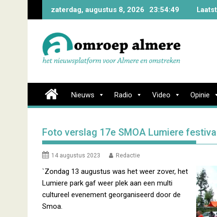
Skip
zaterdag, augustus 8, 2026
23:54:51
Laats
to
content
Nieuws
Radio
Video
Opinie
Foto verslag 17e SMOA Lumiere festiva
14 augustus 2023
Redactie
`Zondag 13 augustus was het weer zover, het
Lumiere park gaf weer plek aan een multi
cultureel evenement georganiseerd door de
Smoa.