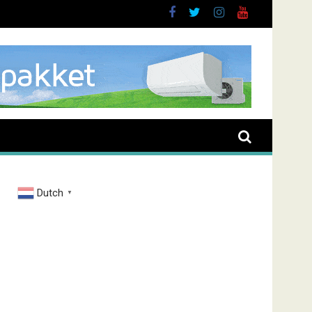
buurt
Dutch
▼