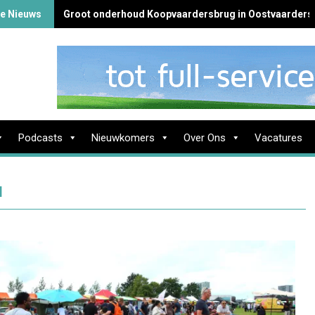
te Nieuws
Groot onderhoud Koopvaardersbrug in Oostvaarders
Podcasts
Nieuwkomers
Over Ons
Vacatures
l