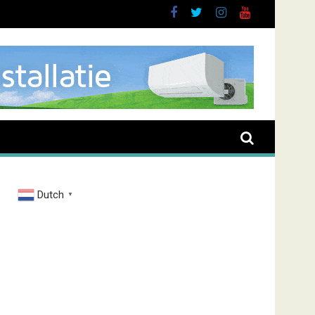
rand Zenderstraat
Dutch
▼