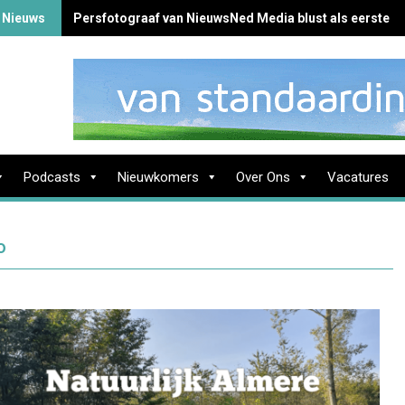
 Nieuws
Persfotograaf van NieuwsNed Media blust als eerste b
Podcasts
Nieuwkomers
Over Ons
Vacatures
o