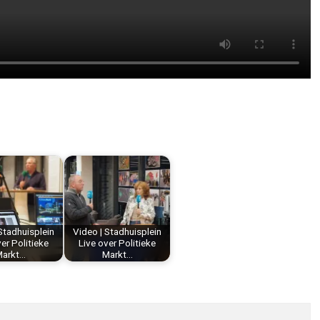
Stadhuisplein
Video | Stadhuisplein
er Politieke
Live over Politieke
arkt…
Markt…