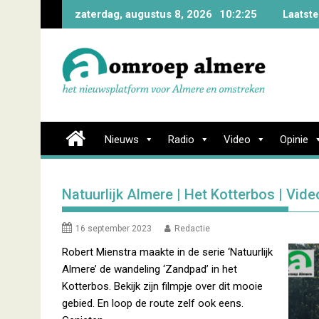
Skip
zaterdag, augustus 8, 2026
10:2:26
Laatste
to
content
Nieuws
Radio
Video
Opinie
Natuurlijk Almere | Het Kotterbos | Vide
16 september 2023
Redactie
Robert Mienstra maakte in de serie ‘Natuurlijk
Almere’ de wandeling ‘Zandpad’ in het
Kotterbos. Bekijk zijn filmpje over dit mooie
gebied. En loop de route zelf ook eens.