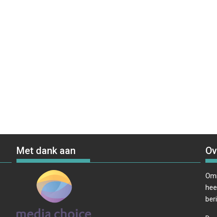
Met dank aan
Ov
Omr
hee
ber