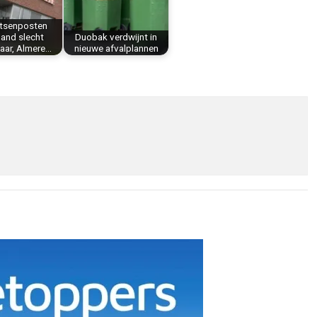
rtsenposten
land slecht
Duobak verdwijnt in
aar, Almere…
nieuwe afvalplannen