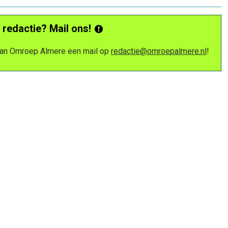
 redactie? Mail ons!
 van Omroep Almere een mail op
redactie@omroepalmere.nl
!