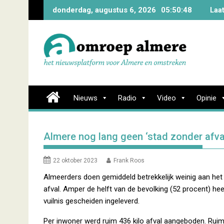
Skip
donderdag, augustus 6, 2026
05:50:48
Laa
to
content
Nieuws
Radio
Video
Opinie
Almere nog lang geen ‘stad zonder afva
22 oktober 2023
Frank Roos
Almeerders doen gemiddeld betrekkelijk weinig aan het
afval. Amper de helft van de bevolking (52 procent) heef
vuilnis gescheiden ingeleverd.
Per inwoner werd ruim 436 kilo afval aangeboden. Ruim