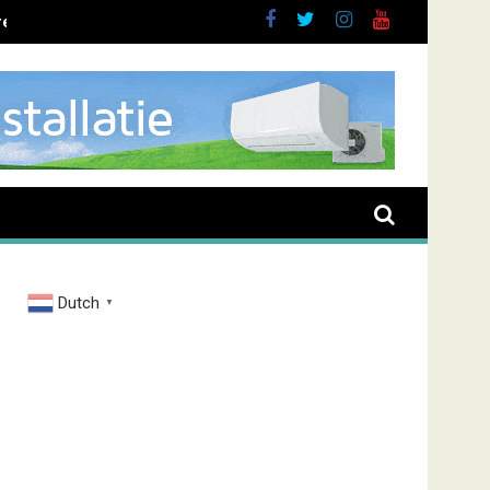
ent overval Elbastraat
Dutch
▼