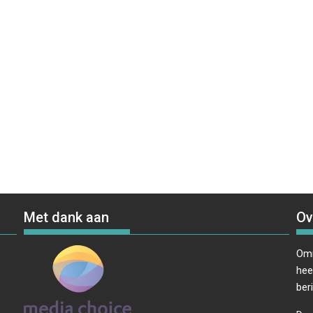
Met dank aan
Ov
Omr
hee
ber