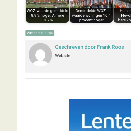
k
s
n
p
WOZ-waarde gemiddeld
Gemiddelde WOZ-
Huisa
t
8,9% hoger. Almere
waarde woningen 16,4
Flevo
13.7%
procent hoger
bereikb
Almeers Nieuws
Geschreven door
Frank Roos
Website