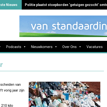
tste Nieuws
Politie plaatst stoepborden ‘getuigen gezocht’ omtr
Podcasts
Nieuwkomers
Over Ons
Vacatures
l’
 scheiden van
t vorig jaar zijn
 210 kilo