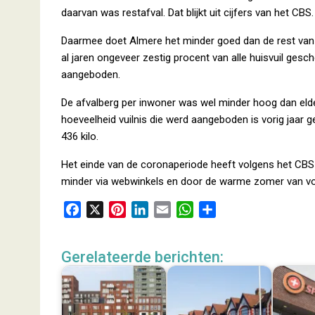
daarvan was restafval. Dat blijkt uit cijfers van het CBS.
Daarmee doet Almere het minder goed dan de rest van
al jaren ongeveer zestig procent van alle huisvuil gesc
aangeboden.
De afvalberg per inwoner was wel minder hoog dan elder
hoeveelheid vuilnis die werd aangeboden is vorig jaar 
436 kilo.
Het einde van de coronaperiode heeft volgens het CBS 
minder via webwinkels en door de warme zomer van vori
F
X
P
L
E
W
D
a
i
i
m
h
e
c
n
n
a
a
l
Gerelateerde berichten:
e
t
k
i
t
e
b
e
e
l
s
n
o
r
d
A
o
e
I
p