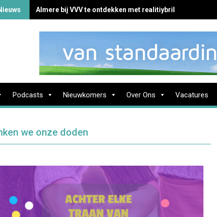
Nieuws
Almere bij VVV te ontdekken met realitiybril
Podcasts
Nieuwkomers
Over Ons
Vacatures
enken we onze doden