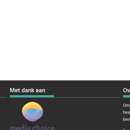
Met dank aan
Ov
Omr
hee
ber