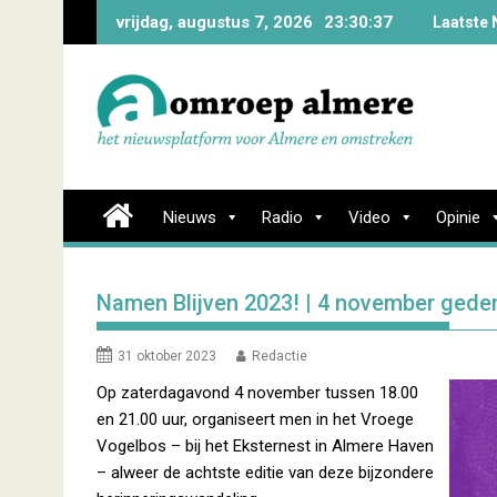
Skip
vrijdag, augustus 7, 2026
23:30:38
Laatste 
to
content
Nieuws
Radio
Video
Opinie
Namen Blijven 2023! | 4 november ged
31 oktober 2023
Redactie
Op zaterdagavond 4 november tussen 18.00
en 21.00 uur, organiseert men in het Vroege
Vogelbos – bij het Eksternest in Almere Haven
– alweer de achtste editie van deze bijzondere