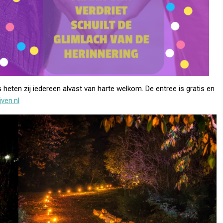
 heten zij iedereen alvast van harte welkom. De entree is gratis en
ven.nl