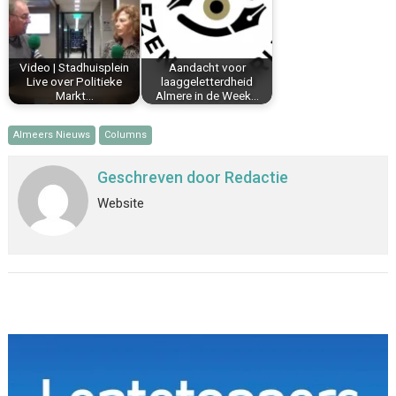
20. Hoeksteen: In tranen 02-01-2023
21. Hoeksteen: Politicus van het Jaar 2022
Video | Stadhuisplein
Aandacht voor
Live over Politieke
laaggeletterdheid
22. Hoeksteen: Persvrijheid
Markt…
Almere in de Week…
23. Hoeksteen: Kluft
Almeers Nieuws
Columns
Geschreven door
Redactie
Website