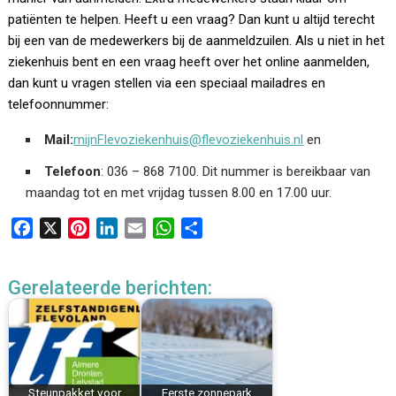
patiënten te helpen. Heeft u een vraag? Dan kunt u altijd terecht
bij een van de medewerkers bij de aanmeldzuilen. Als u niet in het
ziekenhuis bent en een vraag heeft over het online aanmelden,
dan kunt u vragen stellen via een speciaal mailadres en
telefoonnummer:
Mail:
mijnFlevoziekenhuis@flevoziekenhuis.nl
en
Telefoon
: 036 – 868 7100. Dit nummer is bereikbaar van
maandag tot en met vrijdag tussen 8.00 en 17.00 uur.
F
X
P
L
E
W
D
a
i
i
m
h
e
c
n
n
a
a
l
Gerelateerde berichten:
e
t
k
i
t
e
b
e
e
l
s
n
o
r
d
A
o
e
I
p
k
s
n
p
Steunpakket voor
Eerste zonnepark