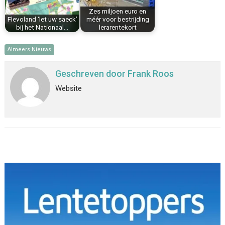
Zes miljoen euro en
Flevoland ‘let uw saeck’
méér voor bestrijding
bij het Nationaal…
lerarentekort
Almeers Nieuws
Geschreven door
Frank Roos
Website