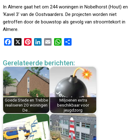
In Almere gaat het om 244 woningen in Nobelhorst (Hout) en
‘Kavel 3′ van de Oostvaarders. De projecten worden niet
getroffen door de bouwstop als gevolg van stroomtekort in
Almere.
F
X
P
L
E
W
D
a
i
i
m
h
e
c
n
n
a
a
l
Gerelateerde berichten:
e
t
k
i
t
e
b
e
e
l
s
n
o
r
d
A
o
e
I
p
k
s
n
p
Goede Stede en Trebbe
Miljoenen extra
t
realiseren 20 woningen
beschikbaar voor
De…
jeugdzorg