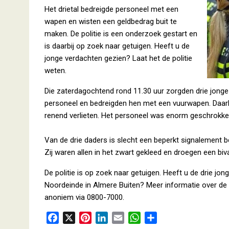
Het drietal bedreigde personeel met een
wapen en wisten een geldbedrag buit te
maken. De politie is een onderzoek gestart en
is daarbij op zoek naar getuigen. Heeft u de
jonge verdachten gezien? Laat het de politie
weten.
Die zaterdagochtend rond 11.30 uur zorgden drie jonge
personeel en bedreigden hen met een vuurwapen. Daarbij
renend verlieten. Het personeel was enorm geschrokke
Van de drie daders is slecht een beperkt signalement 
Zij waren allen in het zwart gekleed en droegen een bi
De politie is op zoek naar getuigen. Heeft u de drie jo
Noordeinde in Almere Buiten? Meer informatie over de
anoniem via 0800-7000.
F
X
P
L
E
W
D