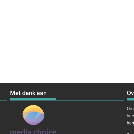
Met dank aan
Ov
Omr
hee
ber