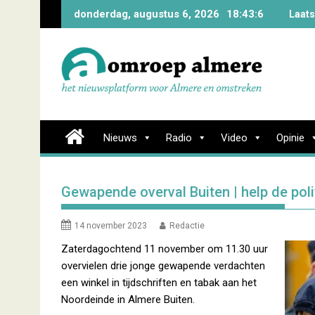
Skip
donderdag, augustus 6, 2026
18:43:7
Laats
to
content
Nieuws
Radio
Video
Opinie
Gewapende overval Buiten | help de poli
14 november 2023
Redactie
Zaterdagochtend 11 november om 11.30 uur
overvielen drie jonge gewapende verdachten
een winkel in tijdschriften en tabak aan het
Noordeinde in Almere Buiten.