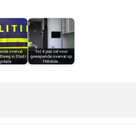
nde overval
Tot 4 jaar cel voor
tweg in Stad |
gewapende overval op
pdate
T-Mobile…