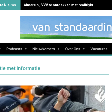
te Nieuws
Almere bij VVV te ontdekken met realitiybril
Podcasts
Nieuwkomers
Over Ons
Vacatures
tie met informatie