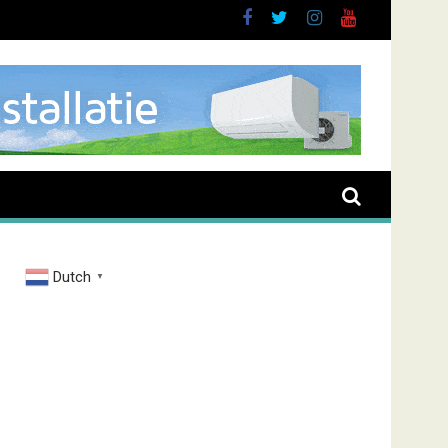
t
Dutch
▼