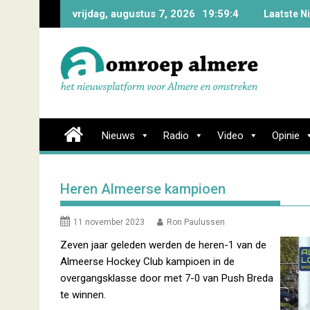
Skip
vrijdag, augustus 7, 2026
19:59:5
Laatste N
to
content
Nieuws
Radio
Video
Opinie
Heren Almeerse kampioen
11 november 2023
Ron Paulussen
Zeven jaar geleden werden de heren-1 van de
Almeerse Hockey Club kampioen in de
overgangsklasse door met 7-0 van Push Breda
te winnen.