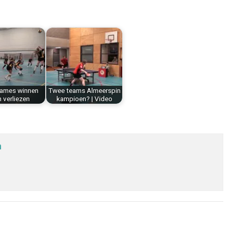
ames winnen
Twee teams Almeerspin
 verliezen
kampioen? | Video
n