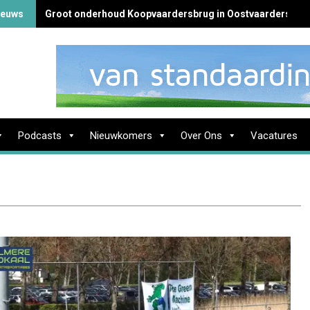
ieuws
Groot onderhoud Koopvaardersbrug in Oostvaardersbuur
Podcasts
Nieuwkomers
Over Ons
Vacatures