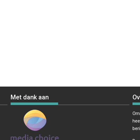
Met dank aan
Ov
Omr
hee
ber