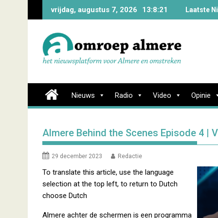
Skip
vrijdag, augustus 7, 2026
13:8:22
Laatste N
to
content
Nieuws
Radio
Video
Opinie
Almere Behind the Scenes Episode 4 | 
29 december 2023
Redactie
To translate this article, use the language
selection at the top left, to return to Dutch
choose Dutch
Almere achter de schermen is een programma