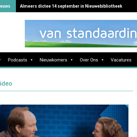
ieuws
Almeers dictee 14 september in Nieuwebibliotheek
Podcasts
Nieuwkomers
Over Ons
Vacatures
Video