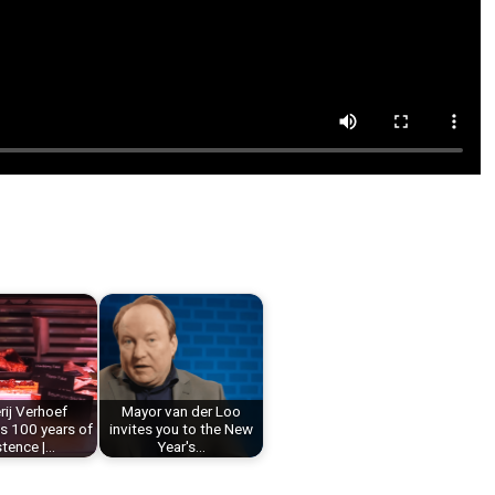
rij Verhoef
Mayor van der Loo
s 100 years of
invites you to the New
stence |…
Year's…