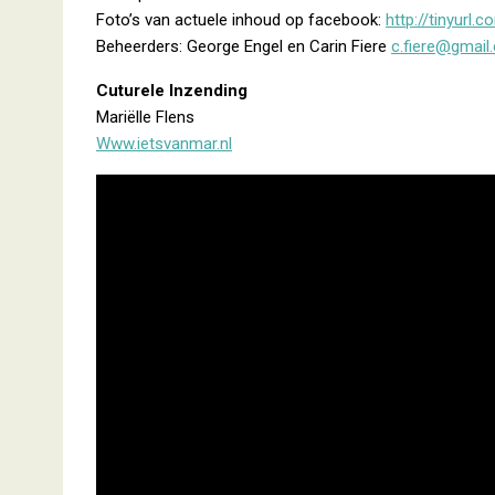
Foto’s van actuele inhoud op facebook:
http://tinyurl.
Beheerders: George Engel en Carin Fiere
c.fiere@gmail
Cuturele Inzending
Mariëlle Flens
Www.ietsvanmar.nl