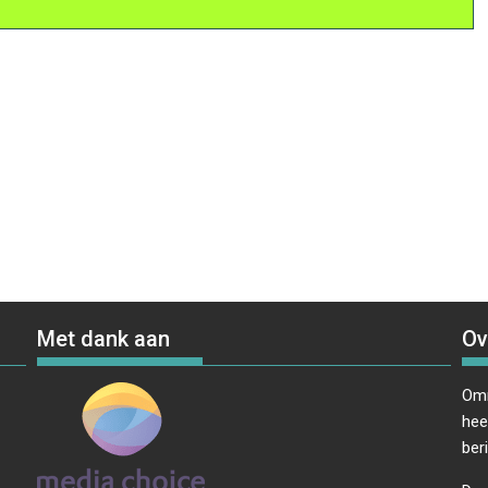
Met dank aan
Ov
Omr
hee
ber