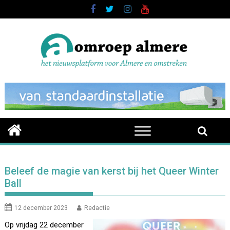
Skip
to
content
Beleef de magie van kerst bij het Queer Winter
Ball
12 december 2023
Redactie
Op vrijdag 22 december