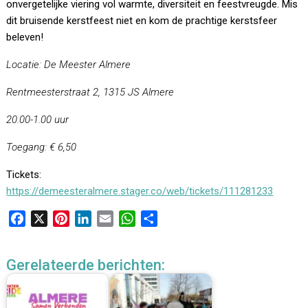
onvergetelijke viering vol warmte, diversiteit en feestvreugde. Mis
dit bruisende kerstfeest niet en kom de prachtige kerstsfeer
beleven!
Locatie: De Meester Almere
Rentmeesterstraat 2, 1315 JS Almere
20.00-1.00 uur
Toegang: € 6,50
Tickets:
https://demeesteralmere.stager.co/web/tickets/111281233
F
X
P
L
E
W
D
a
i
i
m
h
e
c
n
n
a
a
l
Gerelateerde berichten:
e
t
k
i
t
e
b
e
e
l
s
n
o
r
d
A