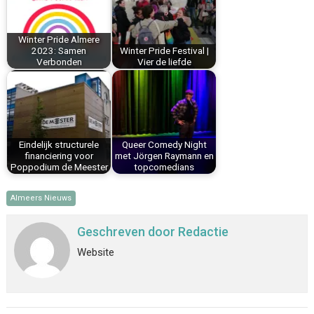
o
e
I
p
k
s
n
p
Winter Pride Almere
t
2023: Samen
Winter Pride Festival |
Verbonden
Vier de liefde
Eindelijk structurele
Queer Comedy Night
financiering voor
met Jörgen Raymann en
Poppodium de Meester
topcomedians
Almeers Nieuws
Geschreven door
Redactie
Website