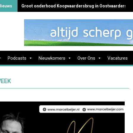
 Nieuws
Groot onderhoud Koopvaardersbrug in Oostvaardersb
Podcasts
Nieuwkomers
Over Ons
Vacatures
WEEK