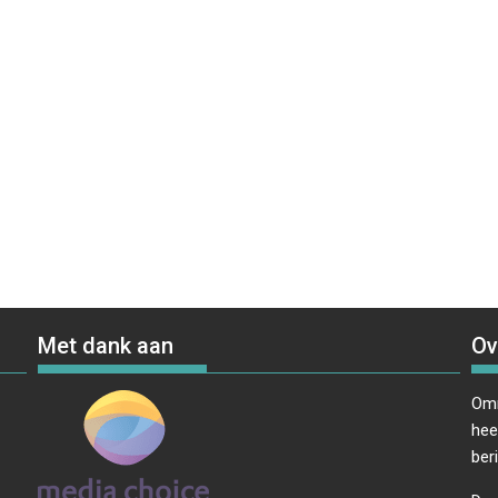
Met dank aan
Ov
Omr
hee
ber