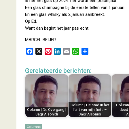
Ik hef het glas op 2024: het wordt een prachtjaar.
Een glas champagne bij de eerste tellen van 1 januari.
En een glas whisky als 2 januari aanbreekt.
Op Ed.
Want dan begint het jaar pas echt.
MARCEL BEIJER
F
X
P
L
E
W
D
a
i
i
m
h
e
c
n
n
a
a
l
Gerelateerde berichten:
e
t
k
i
t
e
b
e
e
l
s
n
o
r
d
A
o
e
I
p
k
s
n
p
Column | De stad in het
Column 
t
Column | De Overgang |
licht van mijn fiets –
deed 
Saqr Alsonidi
Saqr Alsonidi
A
Columns