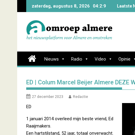
Skip
zaterdag, augustus 8, 2026
04:2:10
Laatste
to
content
Nieuws
Radio
Video
Opinie
ED | Colum Marcel Beijer Almere DEZE 
27 december 2023
Redactie
ED
1 januari 2014 overleed mijn beste vriend, Ed
Raaijmakers.
Een hartstilstand, 52 jaar, totaal onverwacht.