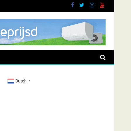
uurt
Dutch
▼