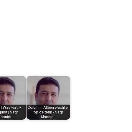
| Was wat ik
Column | Alleen wachten
juist | Saqr
op de trein - Saqr
lsonidi
Alsonidi -