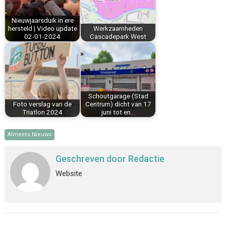
k
s
n
p
Nieuwjaarsduik in ere
t
hersteld | Video update
Werkzaamheden
02-01-2024
Cascadepark West
Schoutgarage (Stad
Foto verslag van de
Centrum) dicht van 17
Triatlon 2024
juni tot en…
Almeers Nieuws
Geschreven door
Redactie
Website