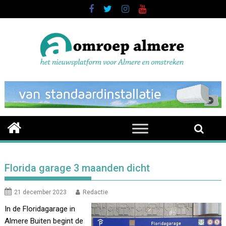
Skip
to
content
Florida garage 3 maanden dicht
21 december 2023
Redactie
In de Floridagarage in
Almere Buiten begint de