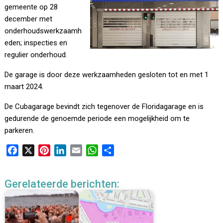
gemeente op 28
december met
onderhoudswerkzaamh
eden; inspecties en
regulier onderhoud.
De garage is door deze werkzaamheden gesloten tot en met 1
maart 2024.
De Cubagarage bevindt zich tegenover de Floridagarage en is
gedurende de genoemde periode een mogelijkheid om te
parkeren.
F
X
P
L
E
W
D
a
i
i
m
h
e
c
n
n
a
a
l
Gerelateerde berichten:
e
t
k
i
t
e
b
e
e
l
s
n
o
r
d
A
o
e
I
p