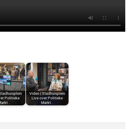
Stadhuisplein
Video | Stadhuisplein
er Politieke
Live over Politieke
arkt…
Markt…