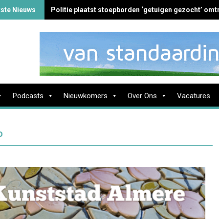
tste Nieuws
Politie plaatst stoepborden ‘getuigen gezocht’ omtr
Podcasts
Nieuwkomers
Over Ons
Vacatures
o