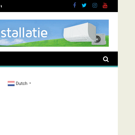
ent overval Elbastraat
Dutch
▼