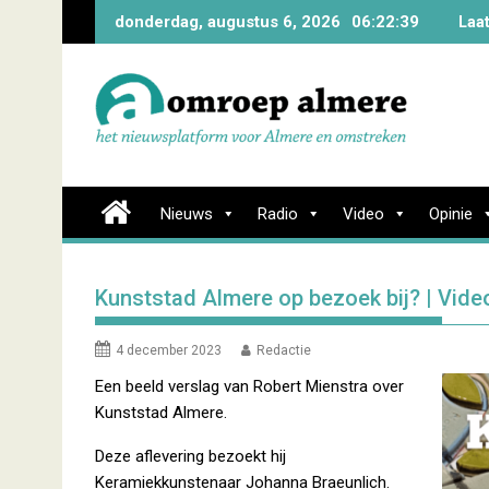
Skip
donderdag, augustus 6, 2026
06:22:40
Laa
to
content
Nieuws
Radio
Video
Opinie
Kunststad Almere op bezoek bij? | Vide
4 december 2023
Redactie
Een beeld verslag van Robert Mienstra over
Kunststad Almere.
Deze aflevering bezoekt hij
Keramiekkunstenaar Johanna Braeunlich.