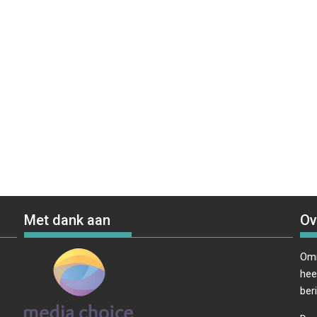
Met dank aan
Ov
Omr
hee
ber